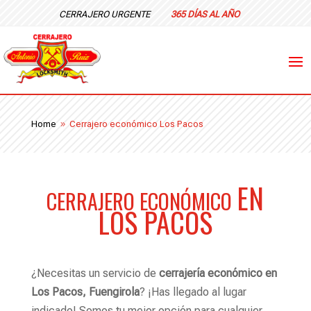
CERRAJERO URGENTE
365 DÍAS AL AÑO
Home
Cerrajero económico Los Pacos
9
EN
CERRAJERO ECONÓMICO
LOS PACOS
¿Necesitas un servicio de
cerrajería económico en
Los Pacos, Fuengirola
? ¡Has llegado al lugar
indicado! Somos tu mejor opción para cualquier